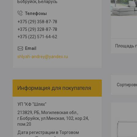
Бобруйск, Беларусь
+375 (29) 358-87-78
+375 (29) 328-87-78
+375 (22) 571-64-62
Площадь п
shlyah-andrey@yandex.ru
Информация для покупателя
УП "КФ "Шлях"
213829, РБ, Могилевская обл.,
г.Бобруйск, ул.Минская, 102, кор.24,
пом.20
Дата регистрации в Торговом