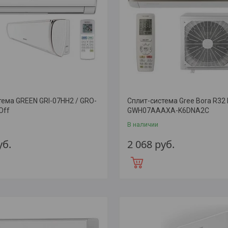
тема GREEN GRI-07HH2 / GRO-
Сплит-система Gree Bora R32 I
Off
GWH07АААХА-K6DNA2С
В наличии
уб.
2 068
руб.