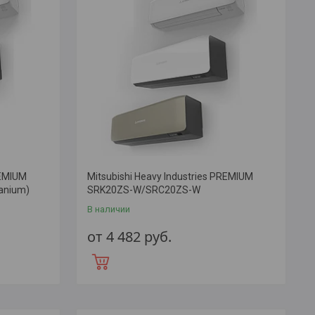
REMIUM
Mitsubishi Heavy Industries PREMIUM
anium)
SRK20ZS-W/SRC20ZS-W
В наличии
от 4 482
руб.