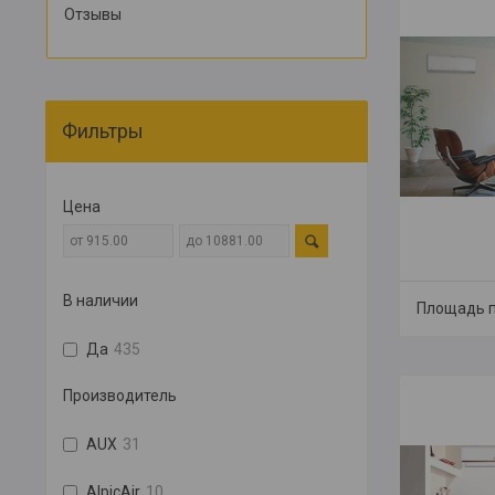
Отзывы
Фильтры
Цена
В наличии
Площадь п
Да
435
Производитель
AUX
31
AlpicAir
10