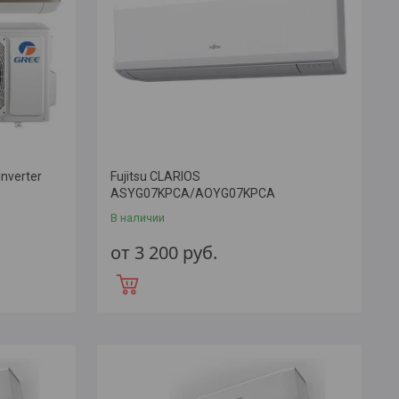
nverter
Fujitsu CLARIOS
ASYG07KPCA/AOYG07KPCA
В наличии
от 3 200
руб.