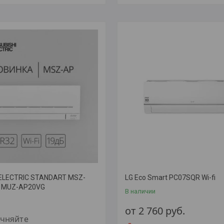
i ELECTRIC STANDART MSZ-
LG Eco Smart PC07SQR Wi-fi
/ MUZ-AP20VG
В наличии
от 2 760
руб.
очняйте