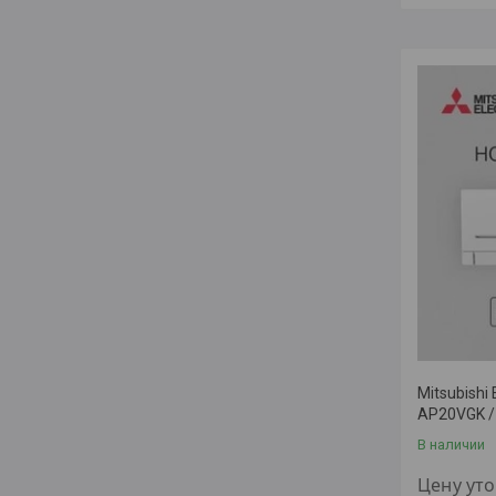
Mitsubish
АР20VGK 
В наличии
Цену ут