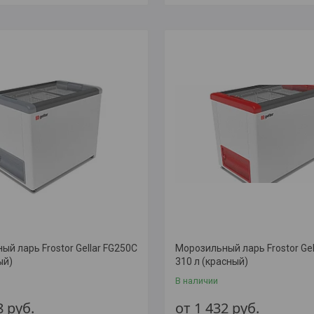
й ларь Frostor Gellar FG250C
Морозильный ларь Frostor Gel
ый)
310 л (красный)
В наличии
8
руб.
от 1 432
руб.