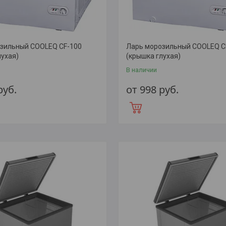
зильный COOLEQ CF-100
Ларь морозильный COOLEQ C
лухая)
(крышка глухая)
В наличии
руб.
от 998
руб.