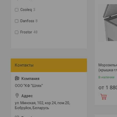
Cooleq
3
Danfoss
8
Frostor
48
Морозильны
(крышка гл
В наличии
ООО "КФ "Шлях"
от 1 88
ул. Минская, 102, кор.24, пом.20,
Бобруйск, Беларусь