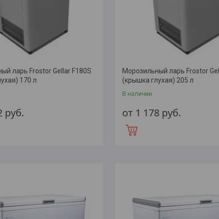
й ларь Frostor Gellar F180S
Морозильный ларь Frostor Gel
ухая) 170 л
(крышка глухая) 205 л
В наличии
2
руб.
от 1 178
руб.