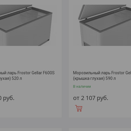
й ларь Frostor Gellar F600S
Морозильный ларь Frostor Gel
ухая) 520 л
(крышка глухая) 590 л
В наличии
0
руб.
от 2 107
руб.