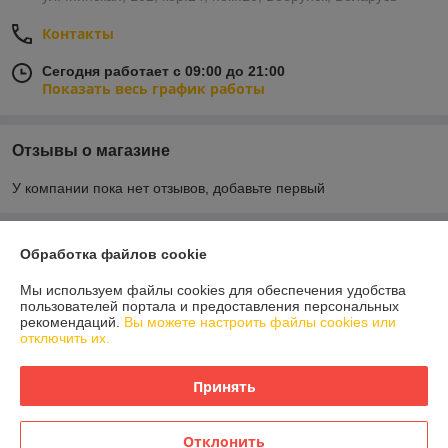
Контакты
Сегодня работает с 09:00 до 21:00
Показать весь график работы
Отзывы о магазине
У компании пока нет отзывов, добавьте первый
О нас
Обработка файлов cookie
Мы используем файлы cookies для обеспечения удобства
Контакты
пользователей портала и предоставления персональных
рекомендаций.
Вы можете настроить файлы cookies или
отключить их.
Доставка и оплата
Принять
График работы
Полная версия сайта
Отклонить