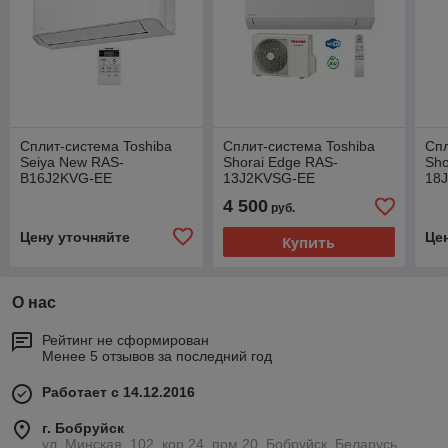
Сплит-система Toshiba
Сплит-система Toshiba
Спл
Seiya New RAS-
Shorai Edge RAS-
Sho
B16J2KVG-EE
13J2KVSG-EE
18
4 500
руб.
Цену уточняйте
Це
Купить
О нас
Рейтинг не сформирован
Менее 5 отзывов за последний год
Работает с 14.12.2016
г. Бобруйск
ул. Минская, 102, кор.24, пом.20, Бобруйск, Беларусь