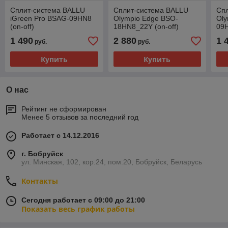
Сплит-система BALLU
Сплит-система BALLU
Сп
iGreen Pro BSAG-09HN8
Olympio Edge BSO-
Oly
(on-off)
18HN8_22Y (on-off)
09H
1 490
2 880
1 
руб.
руб.
Купить
Купить
О нас
Рейтинг не сформирован
Менее 5 отзывов за последний год
Работает с 14.12.2016
г. Бобруйск
ул. Минская, 102, кор.24, пом.20, Бобруйск, Беларусь
Контакты
Сегодня работает с 09:00 до 21:00
Показать весь график работы