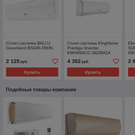
Сплит-система BALLU
Сплит-система KingHome
Ele
Greenland BSGRI-09HN
Prestige Inverter
SU
KWH09ACC-S6DBA2A
09
2 125
4 352
2 
руб.
руб.
Купить
Купить
Подобные товары компании