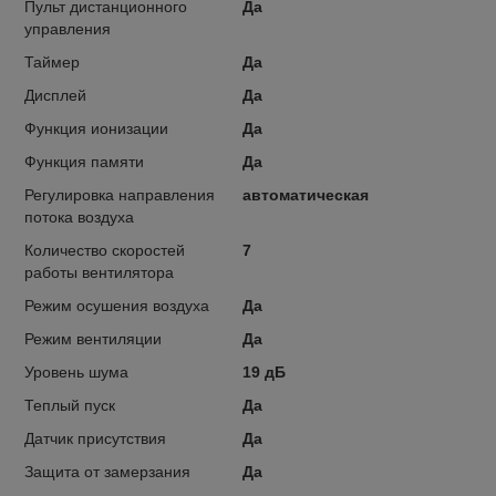
Пульт дистанционного
Да
управления
Таймер
Да
Дисплей
Да
Функция ионизации
Да
Функция памяти
Да
Регулировка направления
автоматическая
потока воздуха
Количество скоростей
7
работы вентилятора
Режим осушения воздуха
Да
Режим вентиляции
Да
Уровень шума
19 дБ
Теплый пуск
Да
Датчик присутствия
Да
Защита от замерзания
Да