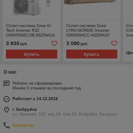
Сплит-система Gree G-
Сплит-система Gree
Спл
Tech Inverter R32
LYRA NORDIC Inverter
CO
GWH09AECXB-K6DNA1A
GWH09ACC-K6DNA1F
Inv
(WI-FI)
K6
3 930
3 090
руб.
руб.
20
Це
Купить
Купить
О нас
Рейтинг не сформирован
Менее 5 отзывов за последний год
Работает с 14.12.2016
г. Бобруйск
ул. Минская, 102, кор.24, пом.20, Бобруйск, Беларусь
Контакты