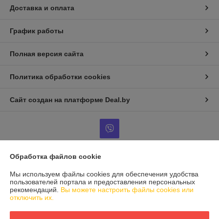
Доставка и оплата
График работы
Полная версия сайта
Политика обработки cookies
Сайт создан на платформе Deal.by
Обработка файлов cookie
Информация для покупателя
Мы используем файлы cookies для обеспечения удобства
Юридическое лицо:
УП "КФ "Шлях"
пользователей портала и предоставления персональных
213829, РБ, Могилевская обл., г.Бобруйск, ул.Минская, 102, кор.24,
рекомендаций.
Вы можете настроить файлы cookies или
пом.20
отключить их.
Регистрационный номер ЕГР: 700062065