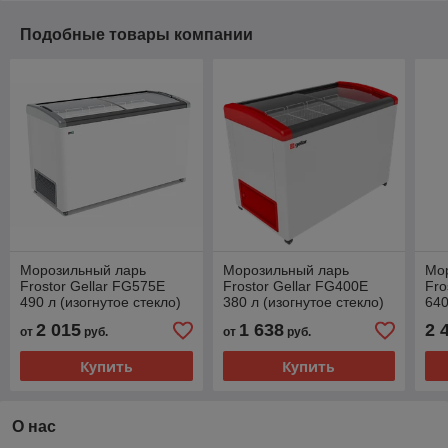
Подобные товары компании
Морозильный ларь
Морозильный ларь
Мо
Frostor Gellar FG575E
Frostor Gellar FG400E
Fro
490 л (изогнутое стекло)
380 л (изогнутое стекло)
640
2 015
1 638
2 
от
руб.
от
руб.
Купить
Купить
О нас