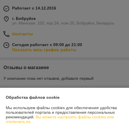
Работает с 14.12.2016
г. Бобруйск
ул. Минская, 102, кор.24, пом.20, Бобруйск, Беларусь
Контакты
Сегодня работает с 09:00 до 21:00
Показать весь график работы
Отзывы о магазине
У компании пока нет отзывов, добавьте первый
О нас
Обработка файлов cookie
Мы используем файлы cookies для обеспечения удобства
Контакты
пользователей портала и предоставления персональных
рекомендаций.
Вы можете настроить файлы cookies или
отключить их.
Доставка и оплата