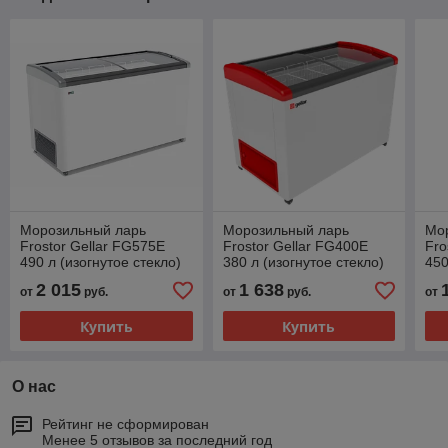
Морозильный ларь
Морозильный ларь
Мо
Frostor Gellar FG575E
Frostor Gellar FG400E
Fro
490 л (изогнутое стекло)
380 л (изогнутое стекло)
450
2 015
1 638
от
руб.
от
руб.
от
Купить
Купить
О нас
Рейтинг не сформирован
Менее 5 отзывов за последний год