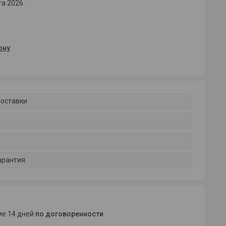
та 2026
ону
доставки
арантия
ние 14 дней
по договоренности