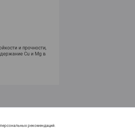
йкости и прочности,
держание Cu и Mg в
 персональных рекомендаций.