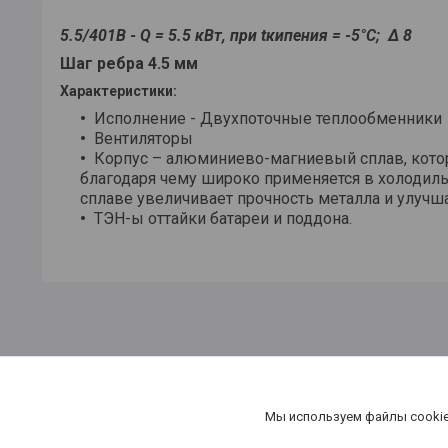
5.5/401B - Q = 5.5 кВт, при tкипения = -5°С; Δ 8
Шаг ребра 4.5 мм
Характеристики:
Исполнение - Двухпоточные теплообменники
Вентиляторы
Корпус – алюминиево-магниевый сплав, кото
благодаря чему
широко применяется в холодиль
сплаве увеличивает прочность металла и улучш
ТЭН-ы оттайки батареи и поддона.
Мы используем файлы cookie