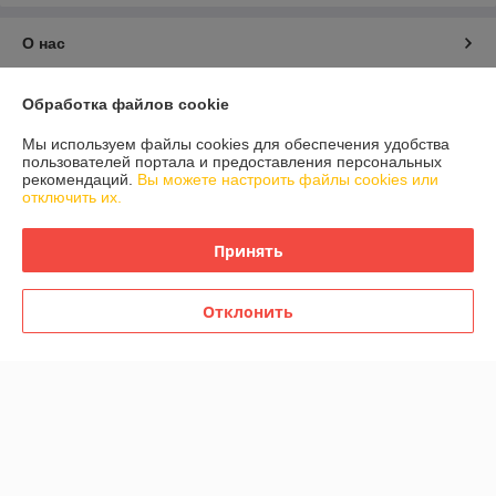
О нас
Контакты
Обработка файлов cookie
Мы используем файлы cookies для обеспечения удобства
Доставка и оплата
пользователей портала и предоставления персональных
рекомендаций.
Вы можете настроить файлы cookies или
отключить их.
График работы
Принять
Полная версия сайта
Политика обработки cookies
Отклонить
Сайт создан на платформе Deal.by