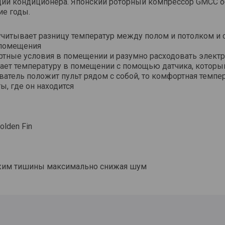
ации кондиционера. Японский роторный компрессор GMCC 
ие годы.
учитывает разницу температур между полом и потолком и 
 помещения
тные условия в помещении и разумно расходовать элект
ает температуру в помещении с помощью датчика, которы
ватель положит пульт рядом с собой, то комфортная темпе
ы, где он находится
lden Fin
ежим тишины максимально снижая шум