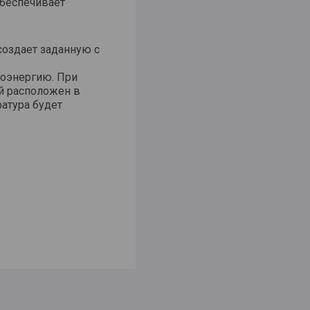
обеспечивает
создает заданную с
роэнергию. При
й расположен в
ратура будет