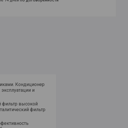
ние 14 дней
по договоренности
тиками. Кондиционер
 эксплуатации и
й фильтр высокой
аталитический фильтр
эффективность